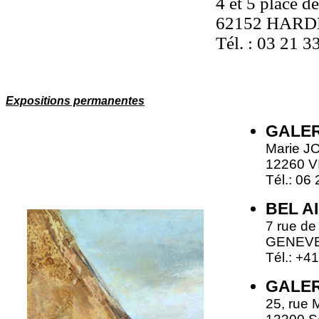
4 et 5 place d
62152 HAR
Tél. : 03 21 3
Expositions permanentes
GALER
Marie J
12260 
Tél.: 06
BEL A
7 rue de 
GENEVE
Tél.: +4
GALER
25, rue 