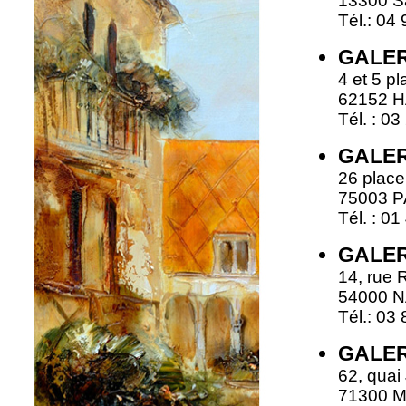
13300 S
Tél.: 04
GALER
4 et 5 p
62152 
Tél. : 0
GALER
26 plac
75003 P
Tél. : 0
GALER
14, rue 
54000 
Tél.: 03
GALER
62, quai
71300 