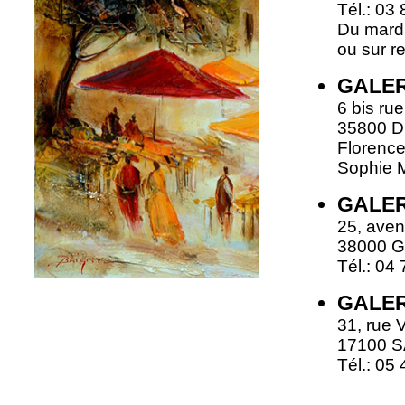
Tél.: 03
Du mardi
ou sur r
GALER
6 bis ru
35800 
Florenc
Sophie M
GALER
25, aven
38000 
Tél.: 04
GALER
31, rue 
17100 
Tél.: 05